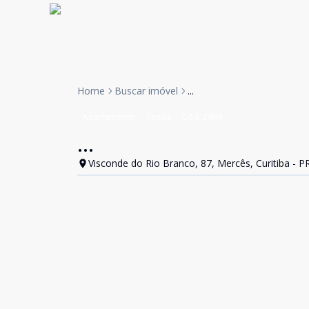
Home
Buscar imóvel
...
Apartamento
Venda
Cód:
2494
...
Visconde do Rio Branco, 87, Mercês, Curitiba - P