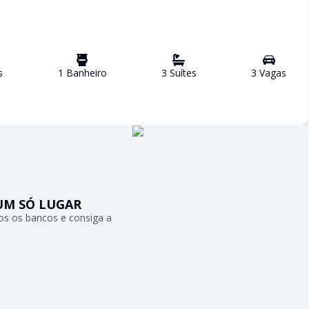
s
1
Banheiro
3
Suíte
s
3
Vaga
s
UM SÓ LUGAR
s os bancos e consiga a