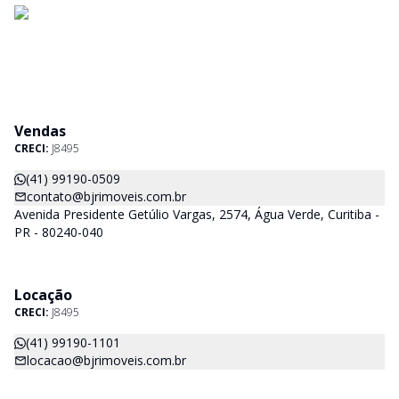
Vendas
CRECI:
J8495
(41) 99190-0509
contato@bjrimoveis.com.br
Avenida Presidente Getúlio Vargas, 2574, Água Verde, Curitiba -
PR - 80240-040
Locação
CRECI:
J8495
(41) 99190-1101
locacao@bjrimoveis.com.br