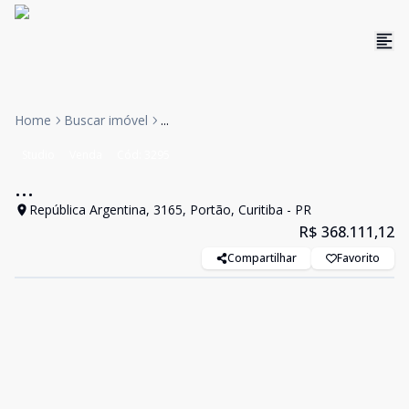
Home
Buscar imóvel
...
Studio
Venda
Cód:
3295
...
República Argentina, 3165, Portão, Curitiba - PR
R$ 368.111,12
Compartilhar
Favorito