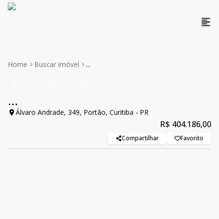
Home
Buscar imóvel
...
Studio
Venda
Cód:
2746
...
Álvaro Andrade, 349, Portão, Curitiba - PR
R$ 404.186,00
Compartilhar
Favorito