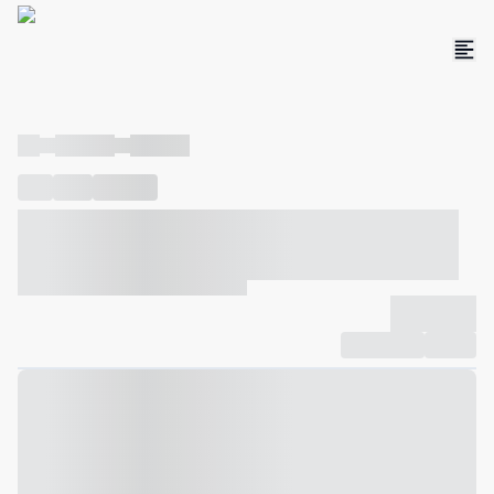
----
----- -----
----- -----
----
-----
---- ------
----- ----- -- ------ ---- ---- -- ----- ----- -----
--- ------
----- ----- -- ------ ----- ----- -- ------
-------------
Compartilhar
Favorito