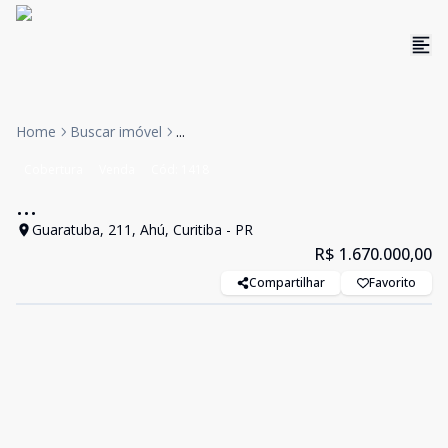
Home
Buscar imóvel
...
Cobertura
Venda
Cód:
1418
...
Guaratuba, 211, Ahú, Curitiba - PR
R$ 1.670.000,00
Compartilhar
Favorito