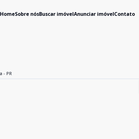
Home
Sobre nós
Buscar imóvel
Anunciar imóvel
Contato
a - PR