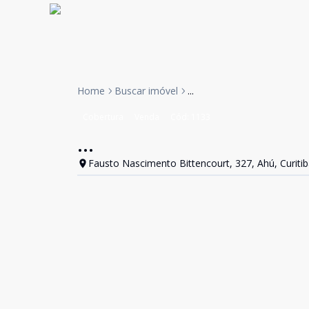
Home
Buscar imóvel
...
Cobertura
Venda
Cód:
1133
...
Fausto Nascimento Bittencourt, 327, Ahú, Curitib