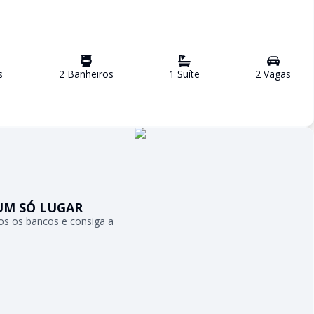
s
2
Banheiro
s
1
Suíte
2
Vaga
s
UM SÓ LUGAR
s os bancos e consiga a