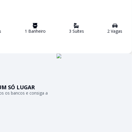
s
1
Banheiro
3
Suíte
s
2
Vaga
s
UM SÓ LUGAR
s os bancos e consiga a