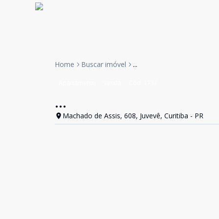
Home
Buscar imóvel
...
Apartamento
Venda
Cód:
1737
...
Machado de Assis, 608, Juvevê, Curitiba - PR