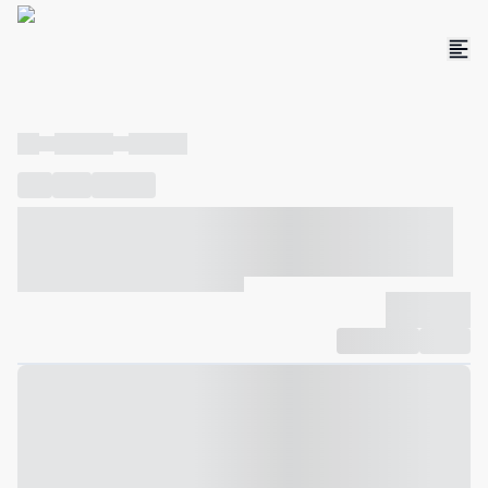
----
----- -----
----- -----
----
-----
---- ------
----- ----- -- ------ ---- ---- -- ----- ----- -----
--- ------
----- ----- -- ------ ----- ----- -- ------
-------------
Compartilhar
Favorito