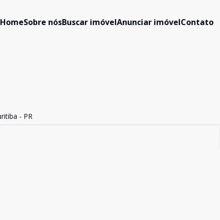
Home
Sobre nós
Buscar imóvel
Anunciar imóvel
Contato
ritiba - PR