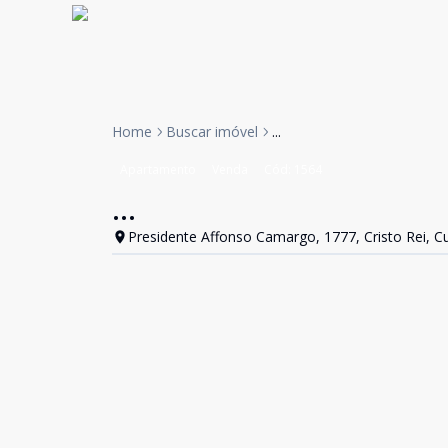
Home
Buscar imóvel
...
Apartamento
Venda
Cód:
1564
...
Presidente Affonso Camargo, 1777, Cristo Rei, Cu