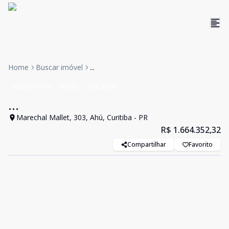
Home
Buscar imóvel
...
Apartamento
Venda
Cód:
2868
...
Marechal Mallet, 303, Ahú, Curitiba - PR
R$ 1.664.352,32
Compartilhar
Favorito