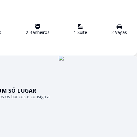
s
2
Banheiro
s
1
Suíte
2
Vaga
s
UM SÓ LUGAR
s os bancos e consiga a