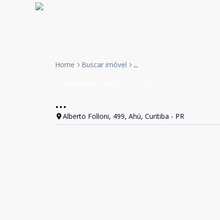
Home
Buscar imóvel
...
Apartamento
Venda
Cód:
2510
...
Alberto Folloni, 499, Ahú, Curitiba - PR