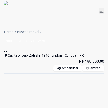
Home
Buscar imóvel
...
Studio
Venda
Cód:
2676
...
Capitão João Zaleski, 1910, Lindóia, Curitiba - PR
R$ 188.000,00
Compartilhar
Favorito