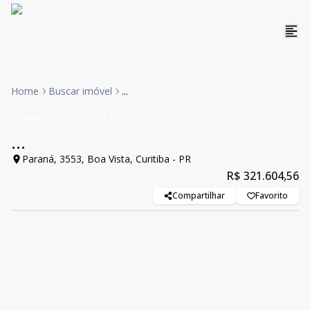
Home
Buscar imóvel
...
Studio
Venda
Cód:
1810
...
Paraná, 3553, Boa Vista, Curitiba - PR
R$ 321.604,56
Compartilhar
Favorito