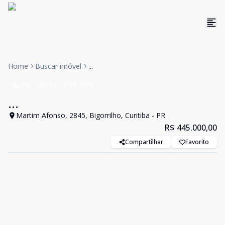
Home
Buscar imóvel
...
Studio
Venda
Cód:
1978
...
Martim Afonso, 2845, Bigorrilho, Curitiba - PR
R$ 445.000,00
Compartilhar
Favorito