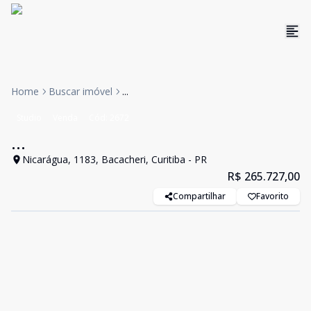
Home
Buscar imóvel
...
Studio
Venda
Cód:
2672
...
Nicarágua, 1183, Bacacheri, Curitiba - PR
R$ 265.727,00
Compartilhar
Favorito