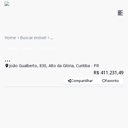
Home
Buscar imóvel
...
Studio
Venda
Cód:
1189
...
João Gualberto, 830, Alto da Glória, Curitiba - PR
R$ 411.231,49
Compartilhar
Favorito