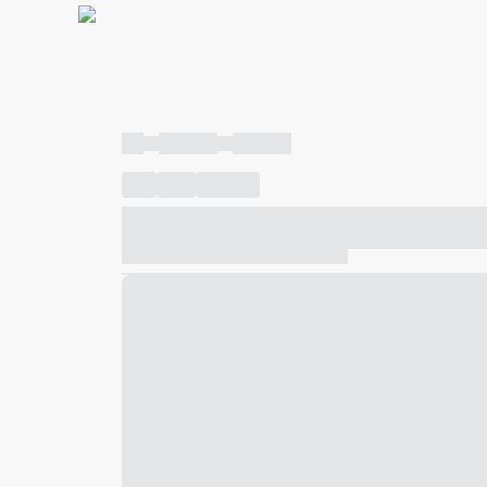
----
----- -----
----- -----
----
-----
---- ------
----- ----- -- ------ ---- ---- -- ---
----- ----- -- ------ ----- ----- -- ------