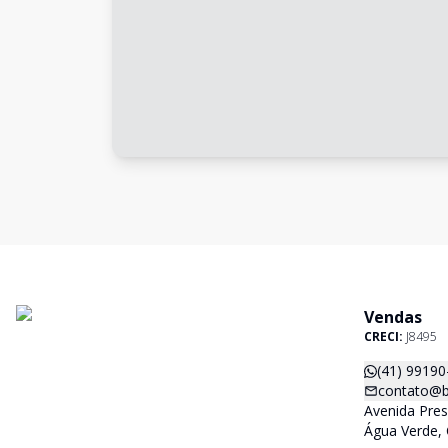
Vendas
CRECI:
J8495
(41) 99190
contato@b
Avenida Pres
Água Verde, 