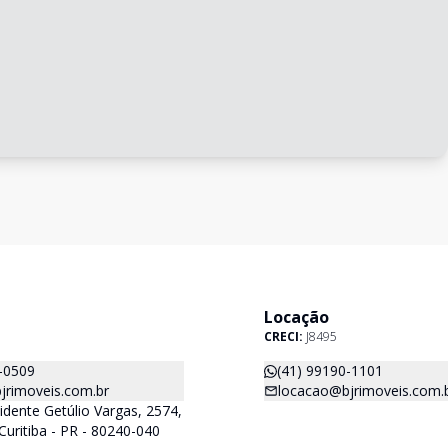
Locação
CRECI:
J8495
-0509
(41) 99190-1101
jrimoveis.com.br
locacao@bjrimoveis.com.
idente Getúlio Vargas, 2574,
Curitiba - PR - 80240-040