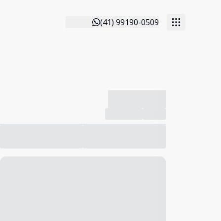
(41) 99190-0509
-------------
Compartilhar
Favorito