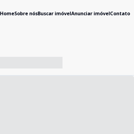
Home
Sobre nós
Buscar imóvel
Anunciar imóvel
Contato
-- ----- ----- --- ------