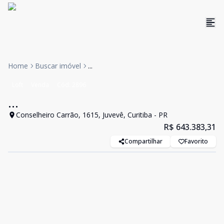
Home
Buscar imóvel
...
Loft
Venda
Cód:
2896
...
Conselheiro Carrão, 1615, Juvevê, Curitiba - PR
R$ 643.383,31
Compartilhar
Favorito