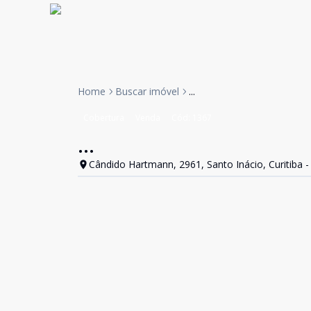
Home
Buscar imóvel
...
Cobertura
Venda
Cód:
1367
...
Cândido Hartmann, 2961, Santo Inácio, Curitiba -