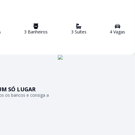
s
3
Banheiro
s
3
Suíte
s
4
Vaga
s
UM SÓ LUGAR
s os bancos e consiga a