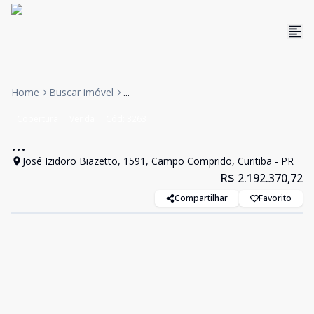
Home
Buscar imóvel
...
Cobertura
Venda
Cód:
3263
...
José Izidoro Biazetto, 1591, Campo Comprido, Curitiba - PR
R$ 2.192.370,72
Compartilhar
Favorito