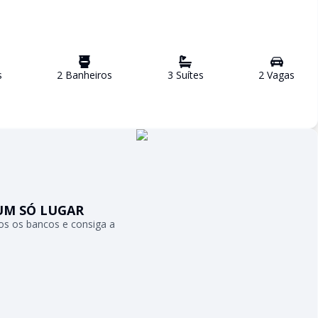
s
2
Banheiro
s
3
Suíte
s
2
Vaga
s
UM SÓ LUGAR
s os bancos e consiga a