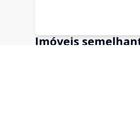
Imóveis semelhan
Confira imóveis semelhantes
Cód:
3226
Comparar