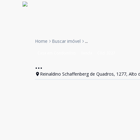
Home
Buscar imóvel
...
Casa em Condomínio
Venda
Cód:
3227
...
Reinaldino Schaffenberg de Quadros, 1277, Alto d