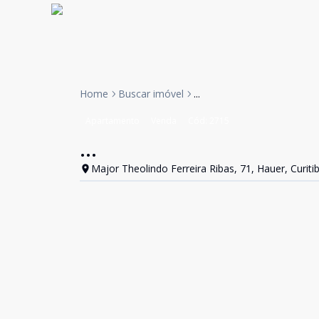
Home
Buscar imóvel
...
Apartamento
Venda
Cód:
2715
...
Major Theolindo Ferreira Ribas, 71, Hauer, Curiti