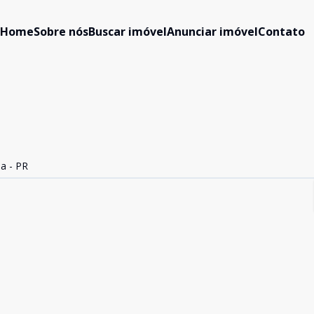
Home
Sobre nós
Buscar imóvel
Anunciar imóvel
Contato
ba - PR