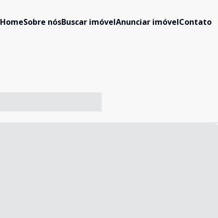
Home
Sobre nós
Buscar imóvel
Anunciar imóvel
Contato
-- ----- ----- --- ------