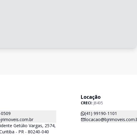
Locação
CRECI:
J8495
-0509
(41) 99190-1101
jrimoveis.com.br
locacao@bjrimoveis.com.
idente Getúlio Vargas, 2574,
Curitiba - PR - 80240-040