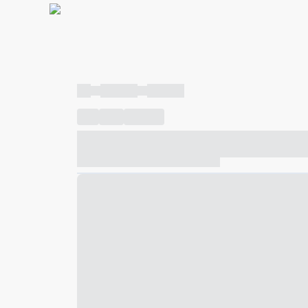
----
----- -----
----- -----
----
-----
---- ------
----- ----- -- ------ ---- ---- -- ---
----- ----- -- ------ ----- ----- -- ------