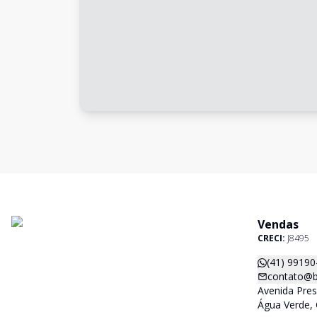
Vendas
CRECI:
J8495
(41) 99190
contato@b
Avenida Pres
Água Verde, 