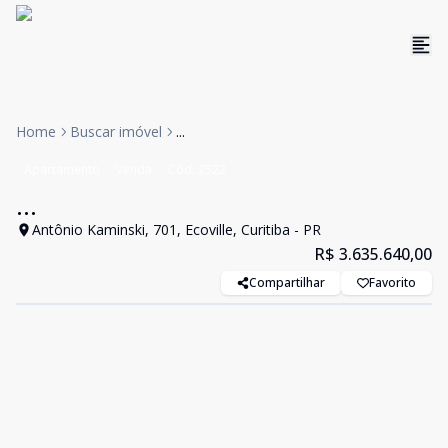
Home
Buscar imóvel
...
Apartamento
Venda
Cód:
2522
...
Antônio Kaminski, 701, Ecoville, Curitiba - PR
R$ 3.635.640,00
Compartilhar
Favorito