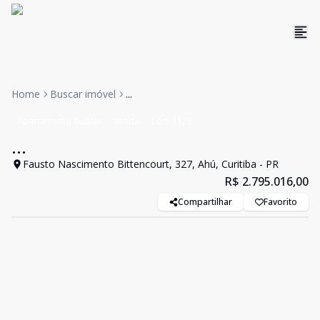
Home
Buscar imóvel
...
Apartamento Duplex
Venda
Cód:
1126
...
Fausto Nascimento Bittencourt, 327, Ahú, Curitiba - PR
R$ 2.795.016,00
Compartilhar
Favorito