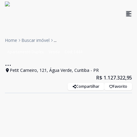
Home
Buscar imóvel
...
Apartamento Duplex
Venda
Cód:
1444
...
Petit Carneiro, 121, Água Verde, Curitiba - PR
R$ 1.127.322,95
Compartilhar
Favorito