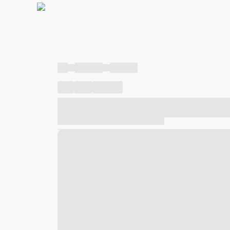
----
----- -----
----- -----
----
-----
---- ------
----- ----- -- ------ ---- ---- -- ---
----- ----- -- ------ ----- ----- -- ------