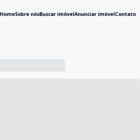
Home
Sobre nós
Buscar imóvel
Anunciar imóvel
Contato
-- ----- ----- --- ------