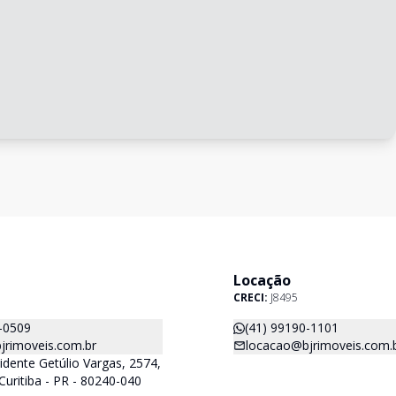
Locação
CRECI:
J8495
-0509
(41) 99190-1101
jrimoveis.com.br
locacao@bjrimoveis.com.
idente Getúlio Vargas, 2574,
Curitiba - PR - 80240-040