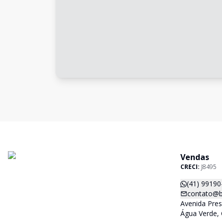
Vendas
CRECI:
J8495
(41) 99190
contato@b
Avenida Pres
Água Verde, 