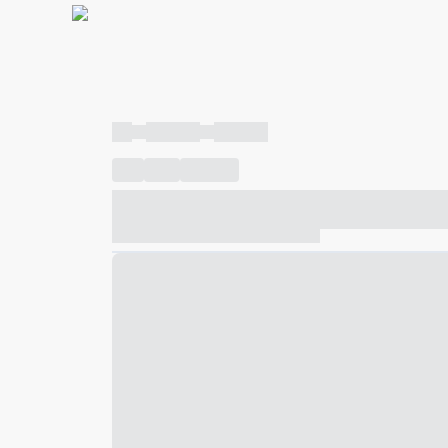
----
----- -----
----- -----
----
-----
---- ------
----- ----- -- ------ ---- ---- -- ---
----- ----- -- ------ ----- ----- -- ------