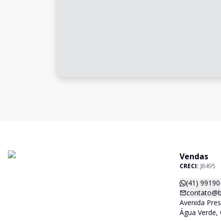
Vendas
CRECI:
J8495
(41) 99190
contato@b
Avenida Pres
Água Verde, 