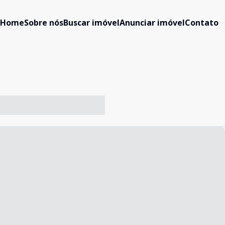
Home
Sobre nós
Buscar imóvel
Anunciar imóvel
Contato
-- ----- ----- --- ------