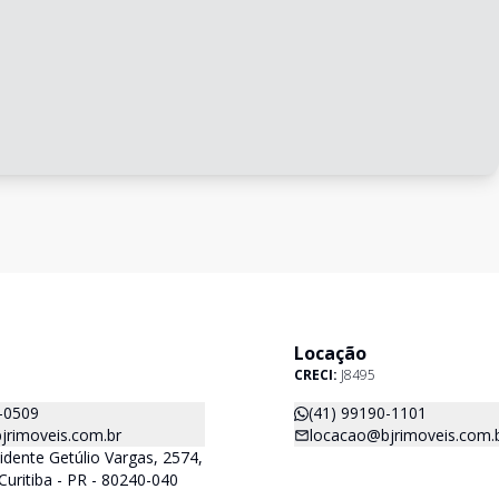
Locação
CRECI:
J8495
-0509
(41) 99190-1101
jrimoveis.com.br
locacao@bjrimoveis.com.
idente Getúlio Vargas, 2574,
Curitiba - PR - 80240-040