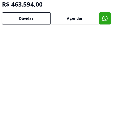
R$ 463.594,00
Dúvidas
Agendar
Imóveis semelhantes
Confira imóveis semelhantes
Cód:
2789
Comparar
Có