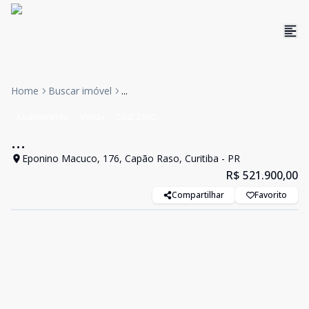
Home
Buscar imóvel
...
Apartamento
Venda
Cód:
2060
...
Eponino Macuco, 176, Capão Raso, Curitiba - PR
R$ 521.900,00
Compartilhar
Favorito