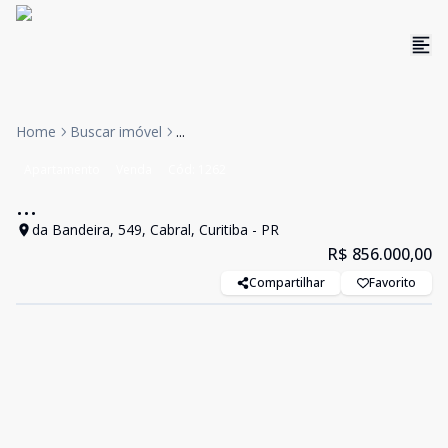
Home
Buscar imóvel
...
Apartamento
Venda
Cód:
1262
...
da Bandeira, 549, Cabral, Curitiba - PR
R$ 856.000,00
Compartilhar
Favorito