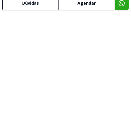
Dúvidas
Agendar
Imóveis semelhantes
Confira imóveis semelhantes
Cód:
1809
Comparar