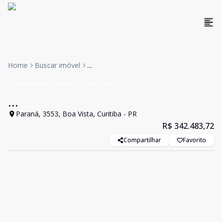
Home
Buscar imóvel
...
Apartamento
Venda
Cód:
1808
...
Paraná, 3553, Boa Vista, Curitiba - PR
R$ 342.483,72
Compartilhar
Favorito