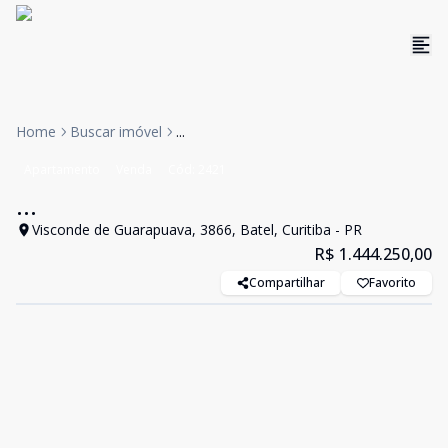
Home
Buscar imóvel
...
Apartamento
Venda
Cód:
2421
...
Visconde de Guarapuava, 3866, Batel, Curitiba - PR
R$ 1.444.250,00
Compartilhar
Favorito