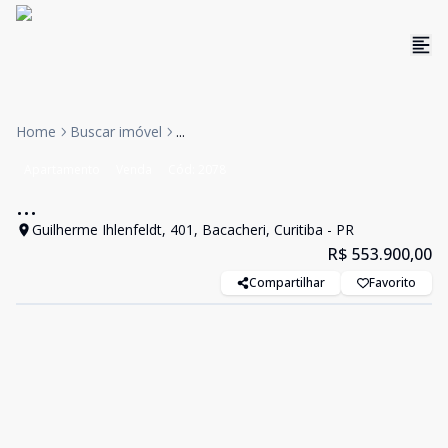
Home
Buscar imóvel
...
Apartamento
Venda
Cód:
2078
...
Guilherme Ihlenfeldt, 401, Bacacheri, Curitiba - PR
R$ 553.900,00
Compartilhar
Favorito