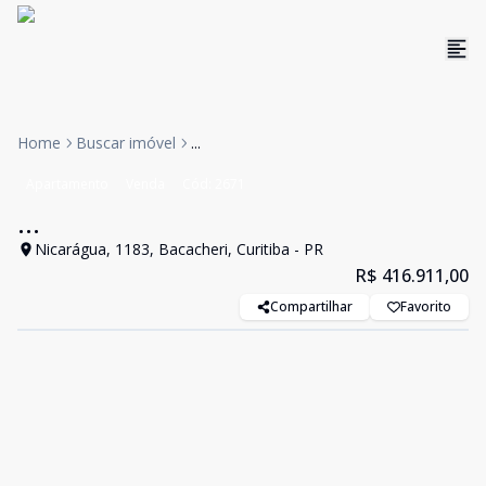
Home
Buscar imóvel
...
Apartamento
Venda
Cód:
2671
...
Nicarágua, 1183, Bacacheri, Curitiba - PR
R$ 416.911,00
Compartilhar
Favorito