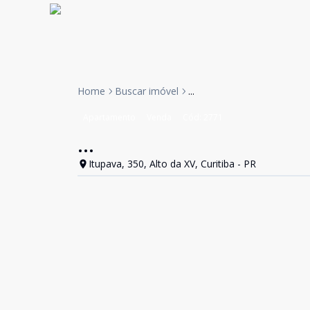
Home
Buscar imóvel
...
Apartamento
Venda
Cód:
2771
...
Itupava, 350, Alto da XV, Curitiba - PR