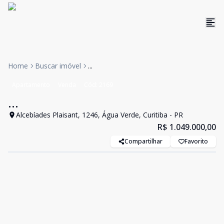
Home
Buscar imóvel
...
Apartamento
Venda
Cód:
2169
...
Alcebíades Plaisant, 1246, Água Verde, Curitiba - PR
R$ 1.049.000,00
Compartilhar
Favorito