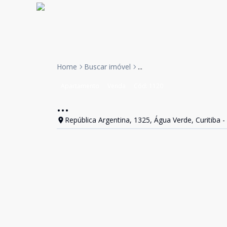
Home
Buscar imóvel
...
Apartamento
Venda
Cód:
1120
...
República Argentina, 1325, Água Verde, Curitiba -