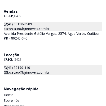
Vendas
CRECI:
J8495
(41) 99190-0509
contato@bjrimoveis.com.br
Avenida Presidente Getúlio Vargas, 2574, Água Verde, Curitiba -
PR - 80240-040
Locação
CRECI:
J8495
(41) 99190-1101
locacao@bjrimoveis.com.br
Navegação rápida
Home
Sobre nós