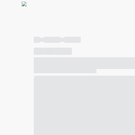
----
----- -----
----- -----
----
-----
---- ------
----- ----- -- ------ ---- ---- -- ---
----- ----- -- ------ ----- ----- -- ------