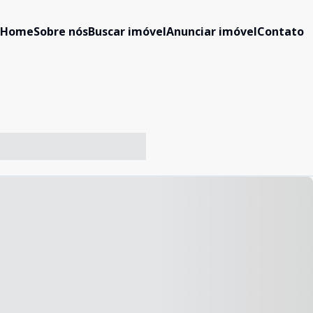
Home
Sobre nós
Buscar imóvel
Anunciar imóvel
Contato
-- ----- ----- --- ------