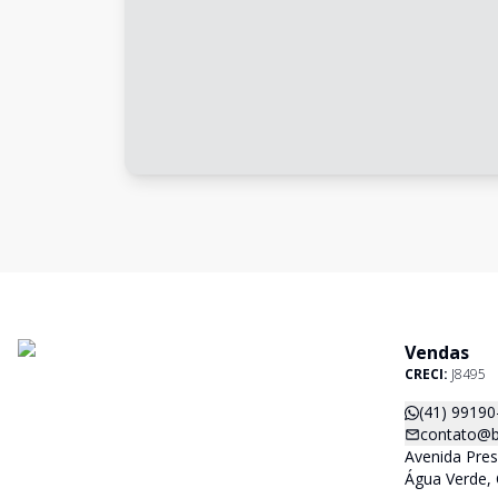
Vendas
CRECI:
J8495
(41) 99190
contato@b
Avenida Pres
Água Verde, 