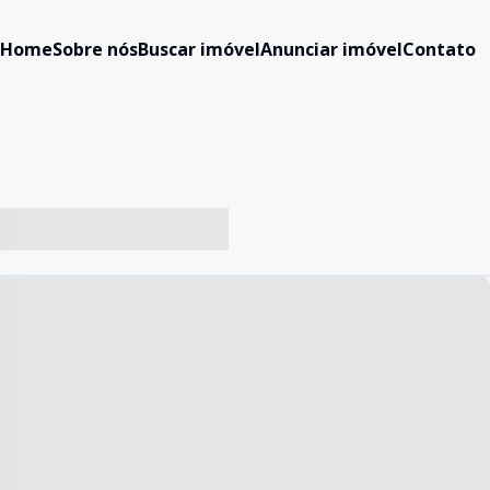
Home
Sobre nós
Buscar imóvel
Anunciar imóvel
Contato
-- ----- ----- --- ------