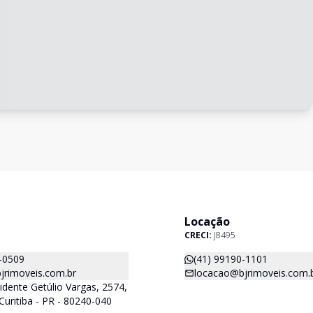
Locação
CRECI:
J8495
-0509
(41) 99190-1101
jrimoveis.com.br
locacao@bjrimoveis.com.
idente Getúlio Vargas, 2574,
Curitiba - PR - 80240-040