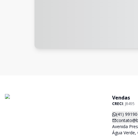
Vendas
CRECI:
J8495
(41) 99190
contato@b
Avenida Pres
Água Verde, 