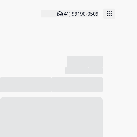
(41) 99190-0509
-------------
Compartilhar
Favorito