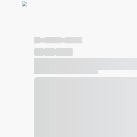
----
----- -----
----- -----
----
-----
---- ------
----- ----- -- ------ ---- ---- -- ---
----- ----- -- ------ ----- ----- -- ------