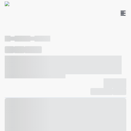
----
----- -----
----- -----
----
-----
---- ------
----- ----- -- ------ ---- ---- -- ----- ----- -----
--- ------
----- ----- -- ------ ----- ----- -- ------
-------------
Compartilhar
Favorito