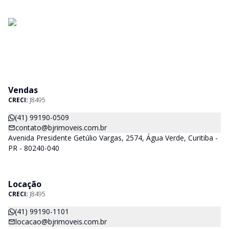
Vendas
CRECI:
J8495
(41) 99190-0509
contato@bjrimoveis.com.br
Avenida Presidente Getúlio Vargas, 2574, Água Verde, Curitiba -
PR - 80240-040
Locação
CRECI:
J8495
(41) 99190-1101
locacao@bjrimoveis.com.br